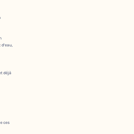
n
n
x d’eau,
et déjà
de ces