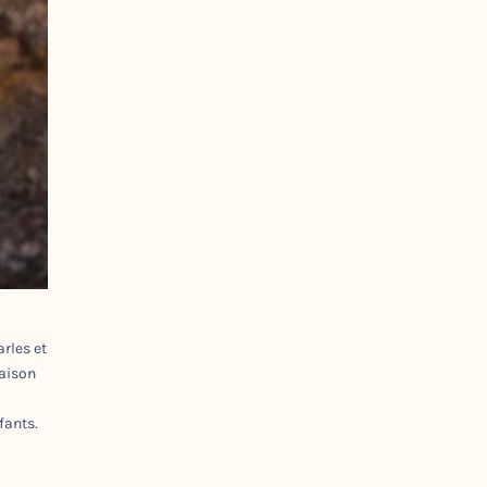
arles et
maison
fants.