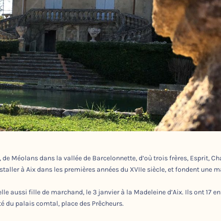
 de Méolans dans la vallée de Barcelonnette, d’où trois frères, Esprit, Ch
staller à Aix dans les premières années du XVIIe siècle, et fondent une 
 aussi fille de marchand, le 3 janvier à la Madeleine d’Aix. Ils ont 17 en
é du palais comtal, place des Prêcheurs.