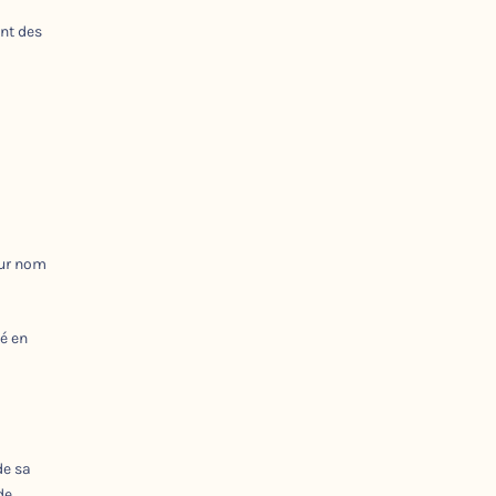
ent des
eur nom
é en
de sa
de