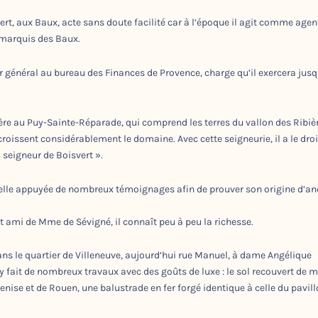
Vert, aux Baux, acte sans doute facilité car à l’époque il agit comme agen
 marquis des Baux.
er général au bureau des Finances de Provence, charge qu’il exercera jusq
lfère au Puy-Sainte-Réparade, qui comprend les terres du vallon des Ribiè
croissent considérablement le domaine. Avec cette seigneurie, il a le droi
« seigneur de Boisvert ».
ficielle appuyée de nombreux témoignages afin de prouver son origine d’a
st ami de Mme de Sévigné, il connaît peu à peu la richesse.
ns le quartier de Villeneuve, aujourd’hui rue Manuel, à dame Angélique
 y fait de nombreux travaux avec des goûts de luxe : le sol recouvert de 
Venise et de Rouen, une balustrade en fer forgé identique à celle du pavil