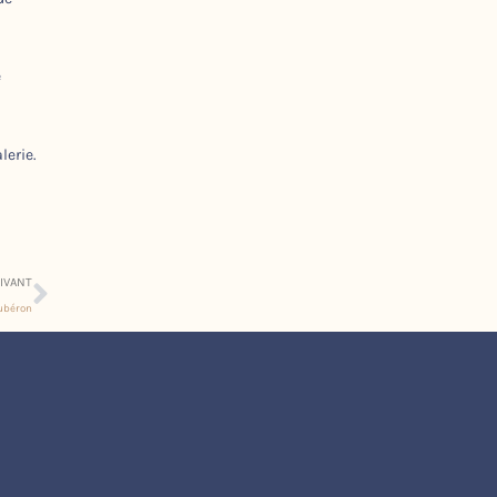
e
lerie.
Suivant
IVANT
Lubéron