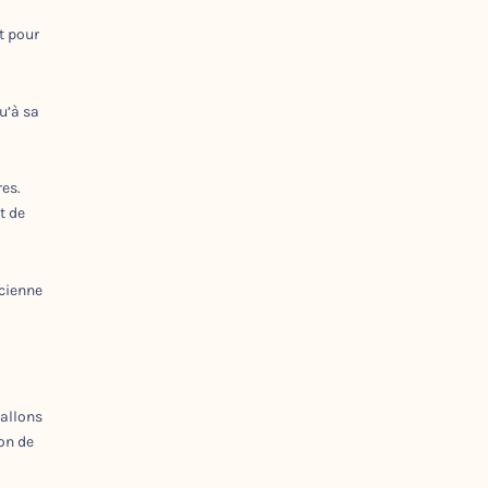
t pour
u’à sa
res.
t de
ncienne
mallons
lon de