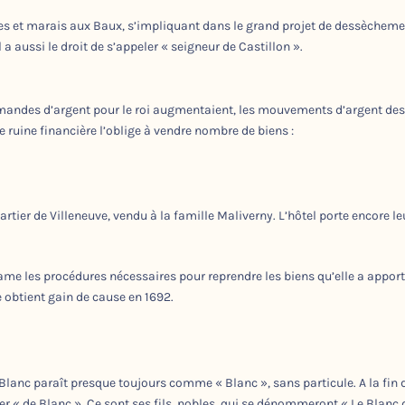
res et marais aux Baux, s’impliquant dans le grand projet de dessèchem
 a aussi le droit de s’appeler « seigneur de Castillon ».
 demandes d’argent pour le roi augmentaient, les mouvements d’argent des
e ruine financière l’oblige à vendre nombre de biens :
artier de Villeneuve, vendu à la famille Maliverny. L’hôtel porte encore l
ame les procédures nécessaires pour reprendre les biens qu’elle a apport
e obtient gain de cause en 1692.
Blanc paraît presque toujours comme « Blanc », sans particule. A la fin 
er « de Blanc ». Ce sont ses fils, nobles, qui se dénommeront « Le Blanc 