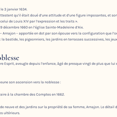
le 3 janvier 1634.
 attestent qu’il était doué d’une attitude et d’une figure imposantes, et so
ui de Louis XIV par l’expression et les traits ».
 9 décembre 1660 en l’église Sainte-Madeleine d’Aix.
é – Arnajon – apportée en dot par son épouse vers la configuration que l’o
 la bastide, les pigeonniers, les jardins en terrasses successives, les jeu
oblesse
re Esprit, aveugle depuis l’enfance, âgé de presque vingt de plus que lui 
eune son ascension vers la noblesse :
ivaire à la chambre des Comptes en 1662.
ide neuve et des jardins sur la propriété de sa femme, Arnajon. Le détail 
es ultérieurs.