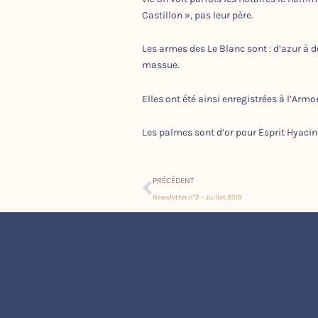
Castillon », pas leur père.
Les armes des Le Blanc sont : d’azur à
massue.
Elles ont été ainsi enregistrées à l’Armo
Les palmes sont d’or pour Esprit Hyacin
Précédent
PRÉCÉDENT
Newsletter n°2 – Juillet 2019