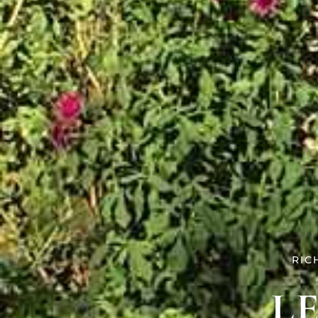
RIC
L