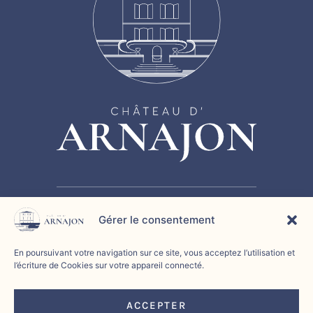
Gérer le consentement
HISTOIRE
SÉMINAIRE
CHAMBRE D’HÔTES
En poursuivant votre navigation sur ce site, vous acceptez l’utilisation et
ÉVÉNEMENTS
CONTACT
l’écriture de Cookies sur votre appareil connecté.
Politique de confidentialité
|
Politique de cookies
|
ACCEPTER