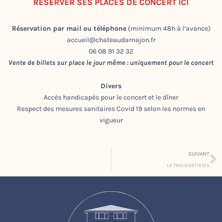
RÉSERVER SES PLACES DE CONCERT ICI
Réservation par mail ou téléphone
(minimum 48h à l’avance)
accueil@chateaudarnajon.fr
06 08 91 32 32
Vente de billets sur place le jour même : uniquement pour le concert
Divers
Accès handicapés pour le concert et le dîner
Respect des mesures sanitaires Covid 19 selon les normes en
vigueur
S
SUIVANT
LE TRIO D’ARTISTES