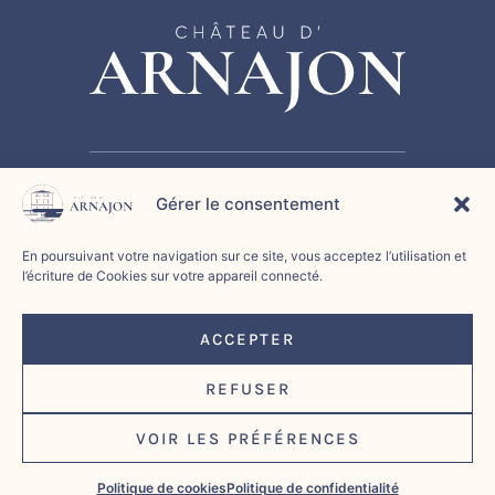
Gérer le consentement
HISTOIRE
SÉMINAIRE
CHAMBRE D’HÔTES
En poursuivant votre navigation sur ce site, vous acceptez l’utilisation et
ÉVÉNEMENTS
CONTACT
l’écriture de Cookies sur votre appareil connecté.
Politique de confidentialité
|
Politique de cookies
|
ACCEPTER
Mentions légales
|
REFUSER
🚀 Propulsé par
L’agence web Marque Digitale
VOIR LES PRÉFÉRENCES
©2026 Château d'Arnajon
Politique de cookies
Politique de confidentialité