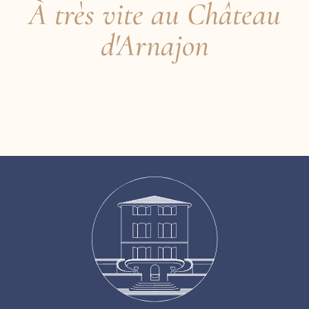
À très vite au Château
d'Arnajon