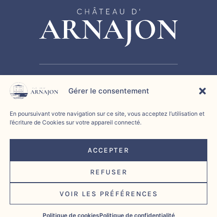
Gérer le consentement
HISTOIRE
SÉMINAIRE
CHAMBRE D’HÔTES
ÉVÉNEMENTS
CONTACT
En poursuivant votre navigation sur ce site, vous acceptez l’utilisation et
l’écriture de Cookies sur votre appareil connecté.
Politique de confidentialité
|
Politique de cookies
|
ACCEPTER
Mentions légales
|
REFUSER
🚀 Propulsé par
L’agence web Marque Digitale
VOIR LES PRÉFÉRENCES
©2026 Château d'Arnajon
Politique de cookies
Politique de confidentialité