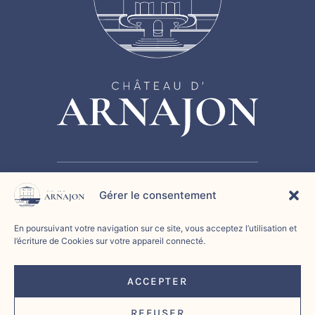
Gérer le consentement
HISTOIRE
SÉMINAIRE
CHAMBRE D’HÔTES
En poursuivant votre navigation sur ce site, vous acceptez l’utilisation et
ÉVÉNEMENTS
CONTACT
l’écriture de Cookies sur votre appareil connecté.
Politique de confidentialité
|
Politique de cookies
|
ACCEPTER
Mentions légales
|
REFUSER