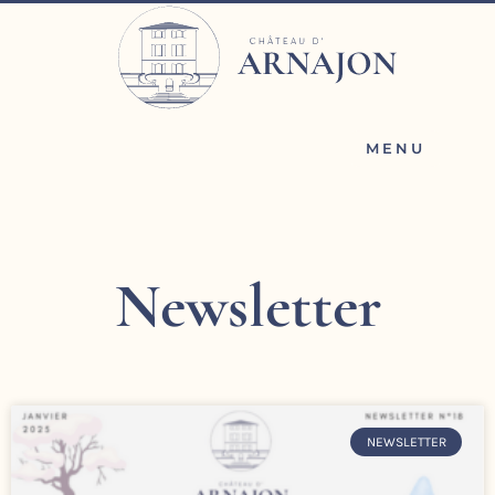
Aller
au
contenu
MENU
Newsletter
Page
Page
NEWSLETTER